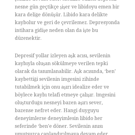
nesne gün geçtikçe şişer ve libidoyu emen bir
kara deliğe dönüşür. Libido kara delikte
kaybolur ve geri de çevrilemez. Depresyonda
intihara gidişe neden olan da işte bu
düzenektir.
Depresif yollar izleyen aşk acısı, sevilenin
kaybıyla oluşan sökülmeye verilen tepki
olarak da tanımlanabilir. Aşk acısında, ‘ben’
kaybettiği sevilenin imgesini zihinde
tutabilmek için onu aşırı idealize eder ve
böylece kaybı telafi etmeye çalışır. İmgesini
oluşturduğu nesneyi bazen aşırı sever,
bazense nefret eder. Hangi duyguyu
deneyimlerse deneyimlesin libido her
seferinde ‘ben’e döner. Sevilenin anısı
umutsuzca canlandırılmaya devam eder.