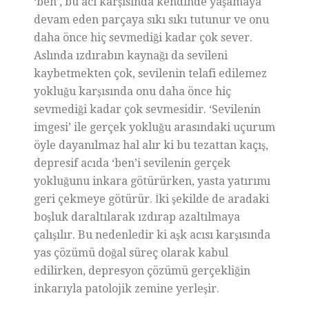
‘ben’, bu acı karşısında kendinde yaşamaya
devam eden parçaya sıkı sıkı tutunur ve onu
daha önce hiç sevmediği kadar çok sever.
Aslında ızdırabın kaynağı da sevileni
kaybetmekten çok, sevilenin telafi edilemez
yokluğu karşısında onu daha önce hiç
sevmediği kadar çok sevmesidir. ‘Sevilenin
imgesi’ ile gerçek yokluğu arasındaki uçurum
öyle dayanılmaz hal alır ki bu tezattan kaçış,
depresif acıda ‘ben’i sevilenin gerçek
yokluğunu inkara götürürken, yasta yatırımı
geri çekmeye götürür. İki şekilde de aradaki
boşluk daraltılarak ızdırap azaltılmaya
çalışılır. Bu nedenledir ki aşk acısı karşısında
yas çözümü doğal süreç olarak kabul
edilirken, depresyon çözümü gerçekliğin
inkarıyla patolojik zemine yerleşir.